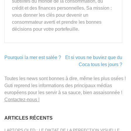
subtilités du monde de la consommation, du
crédit et des finances personnelles. Sa mission :
vous donner les clés pour devenir un
consommateur averti et prendre les bonnes
décisions pour votre portefeuille.
Navigation
Pourquoi la mer est salée ?
Et si vous ne buviez que du
de
Coca tous les jours ?
l’article
Toutes les news sont bonnes à dire, même les plus osées !
Guti reprend les informations des principaux médias
européens pour les servir à sa sauce, bien assaisonnée !
Contactez-nous !
ARTICLES RÉCENTS
LAPTOPS OLED : LE DIKTAT DE LA PERFECTION VISUELLE