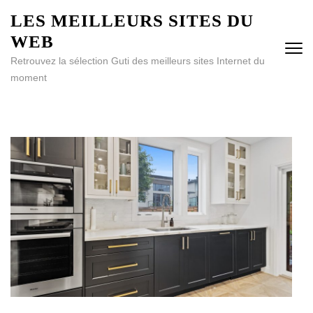
Aller
LES MEILLEURS SITES DU
au
WEB
contenu
(Pressez
Retrouvez la sélection Guti des meilleurs sites Internet du
Entrée)
moment