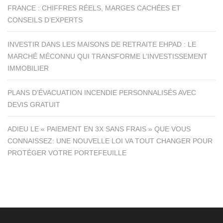
FRANCE : CHIFFRES RÉELS, MARGES CACHÉES ET
CONSEILS D’EXPERTS
INVESTIR DANS LES MAISONS DE RETRAITE EHPAD : LE
MARCHÉ MÉCONNU QUI TRANSFORME L’INVESTISSEMENT
IMMOBILIER
PLANS D’ÉVACUATION INCENDIE PERSONNALISÉS AVEC
DEVIS GRATUIT
ADIEU LE « PAIEMENT EN 3X SANS FRAIS » QUE VOUS
CONNAISSEZ: UNE NOUVELLE LOI VA TOUT CHANGER POUR
PROTÉGER VOTRE PORTEFEUILLE