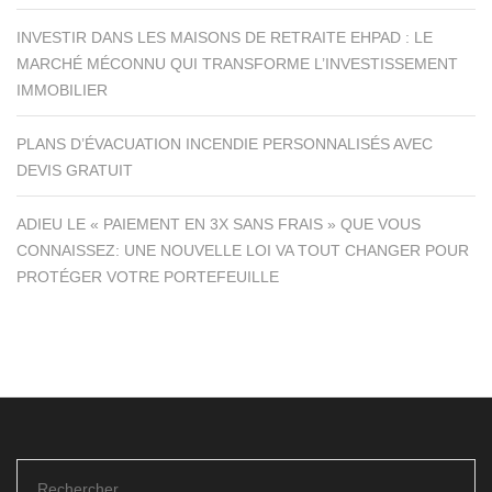
INVESTIR DANS LES MAISONS DE RETRAITE EHPAD : LE
MARCHÉ MÉCONNU QUI TRANSFORME L’INVESTISSEMENT
IMMOBILIER
PLANS D’ÉVACUATION INCENDIE PERSONNALISÉS AVEC
DEVIS GRATUIT
ADIEU LE « PAIEMENT EN 3X SANS FRAIS » QUE VOUS
CONNAISSEZ: UNE NOUVELLE LOI VA TOUT CHANGER POUR
PROTÉGER VOTRE PORTEFEUILLE
Rechercher :