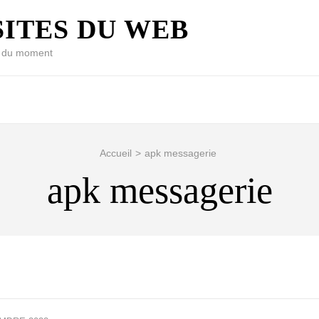
SITES DU WEB
et du moment
Accueil
>
apk messagerie
apk messagerie