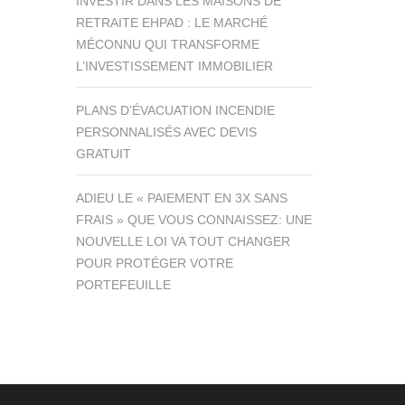
INVESTIR DANS LES MAISONS DE
RETRAITE EHPAD : LE MARCHÉ
MÉCONNU QUI TRANSFORME
L’INVESTISSEMENT IMMOBILIER
PLANS D’ÉVACUATION INCENDIE
PERSONNALISÉS AVEC DEVIS
GRATUIT
ADIEU LE « PAIEMENT EN 3X SANS
FRAIS » QUE VOUS CONNAISSEZ: UNE
NOUVELLE LOI VA TOUT CHANGER
POUR PROTÉGER VOTRE
PORTEFEUILLE