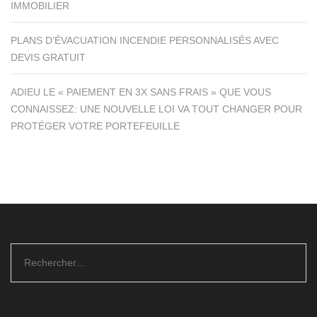
IMMOBILIER
PLANS D’ÉVACUATION INCENDIE PERSONNALISÉS AVEC
DEVIS GRATUIT
ADIEU LE « PAIEMENT EN 3X SANS FRAIS » QUE VOUS
CONNAISSEZ: UNE NOUVELLE LOI VA TOUT CHANGER POUR
PROTÉGER VOTRE PORTEFEUILLE
Rechercher :